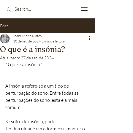
Post
Joana Maria Matos
10 de set. de 2024
2 min de leitura
O que é a insónia?
Atualizado:
27 de set. de 2024
O que é a insónia?
A insónia refere-se a um tipo de 
perturbação do sono. Entre todas as 
perturbações do sono, esta é a mais 
comum.
Se sofre de insónia, pode:
Ter dificuldade em adormecer, manter o 