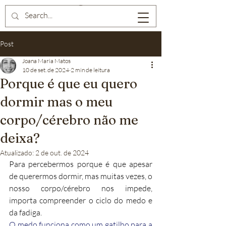
Post
Joana Maria Matos
10 de set. de 2024
2 min de leitura
Porque é que eu quero
dormir mas o meu
corpo/cérebro não me
deixa?
Atualizado:
2 de out. de 2024
Para percebermos porque é que apesar 
de querermos dormir, mas muitas vezes, o 
nosso corpo/cérebro nos impede, 
importa compreender o ciclo do medo e 
da fadiga. 
O medo funciona como um gatilho para a 