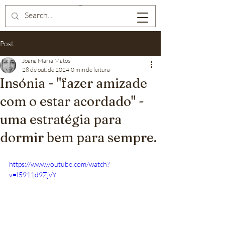
Post
Joana Maria Matos
28 de out. de 2024
0 min de leitura
Insónia - "fazer amizade
com o estar acordado" -
uma estratégia para
dormir bem para sempre.
https://www.youtube.com/watch?
v=I5911d9ZjvY