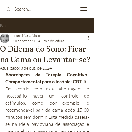
Post
Joana Maria Matos
10 de set. de 2024
2 min de leitura
O Dilema do Sono: Ficar
na Cama ou Levantar-se?
Atualizado:
3 de out. de 2024
Abordagem da Terapia Cognitivo-
Comportamental para a Insónia (CBT-i)
De acordo com esta abordagem, é 
necessário haver um controlo de 
estímulos, como por exemplo, é 
recomendável sair da cama após 15-30 
minutos sem dormir. Esta medida baseia-
se na ideia pavloviana de associação e 
visa quebrar a associação entre cama e 