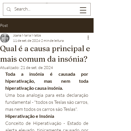
Post
Joana Maria Matos
11 de set. de 2024
2 min de leitura
Qual é a causa principal e
mais comum da insónia?
Atualizado:
21 de set. de 2024
Toda a insónia é causada por 
hiperativação, mas nem toda 
hiperativação causa insónia.
Uma boa analogia para esta declaração 
fundamental - "todos os Teslas são carros, 
mas nem todos os carros são Teslas".
Hiperativação e Insónia
Conceito de Hiperativação - Estado de 
alerta elevado, tipicamente causado por 