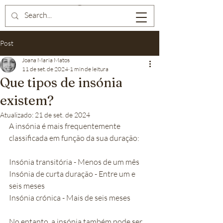
Post
Joana Maria Matos
11 de set. de 2024
1 min de leitura
Que tipos de insónia
existem?
Atualizado:
21 de set. de 2024
A insónia é mais frequentemente 
classificada em função da sua duração:
Insónia transitória - Menos de um mês
Insónia de curta duração - Entre um e 
seis meses
Insónia crónica - Mais de seis meses
No entanto, a insónia também pode ser 